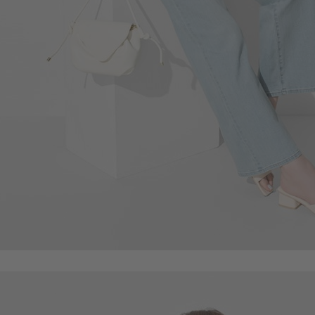
650
$
$ 690