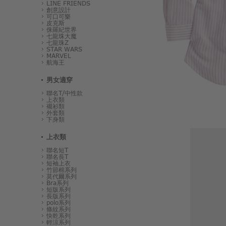
LINE FRIENDS
創意設計
可口可樂
皮克斯
侏羅紀世界
七龍珠大魔
七龍珠Z
STAR WARS
MARVEL
航海王
男女適穿
聯名T/中性款
上衣類
襯衫類
外套類
下身類
上衣類
聯名短T
聯名長T
短袖上衣
竹節棉系列
莫代爾系列
Bra系列
短版系列
長版系列
polo系列
條紋系列
快乾系列
輕涼系列