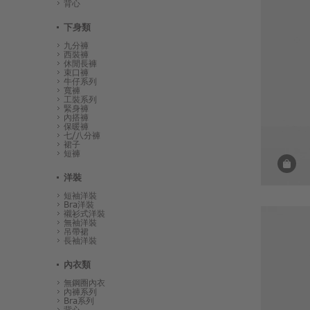
背心
下身類
九分褲
西裝褲
休閒長褲
束口褲
牛仔系列
寬褲
工裝系列
緊身褲
內搭褲
保暖褲
七/八分褲
裙子
短褲
洋裝
短袖洋裝
Bra洋裝
襯衫式洋裝
無袖洋裝
吊帶裙
長袖洋裝
內衣類
無鋼圈內衣
內褲系列
Bra系列
背心