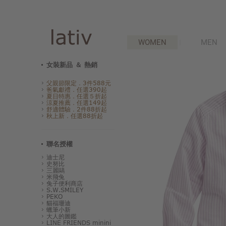
WOMEN
MEN
女裝新品 ＆ 熱銷
父親節限定．3件588元
爸氣獻禮．任選390起
夏日特惠．任選５折起
涼夏推薦．任選149起
舒適體驗．2件88折起
秋上新．任選88折起
聯名授權
迪士尼
史努比
三麗鷗
米飛兔
兔子便利商店
S.W.SMILEY
PEKO
貓福珊迪
蠟筆小新
大人的圖鑑
LINE FRIENDS minini