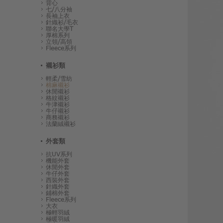
背心
七/八分袖
長袖上衣
針織衫/毛衣
聯名大學T
厚棉系列
立領/高領
Fleece系列
襯衫類
輕柔/雪紡
棉麻襯衫
休閒襯衫
格紋襯衫
牛津襯衫
牛仔襯衫
商務襯衫
法蘭絨襯衫
外套類
抗UV系列
機能外套
休閒外套
牛仔外套
西裝外套
針織外套
鋪棉外套
Fleece系列
大衣
極輕羽絨
極暖羽絨