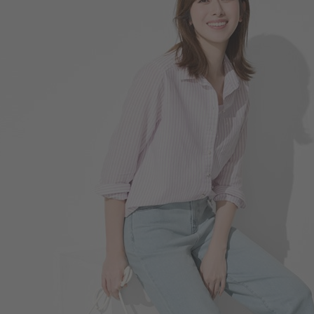
119
$
$ 149
450
$
$ 690