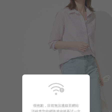
119
$
$ 149
450
$
$ 690
很抱歉，目前無法連線至網站
請檢查您的網路連線後再試一次