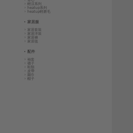
輕涼系列
heatup系列
heatup輕磨毛
家居服
家居套裝
家居洋裝
家居褲
家居毯
配件
袖套
襪子
鞋類
皮帶
圍巾
帽子