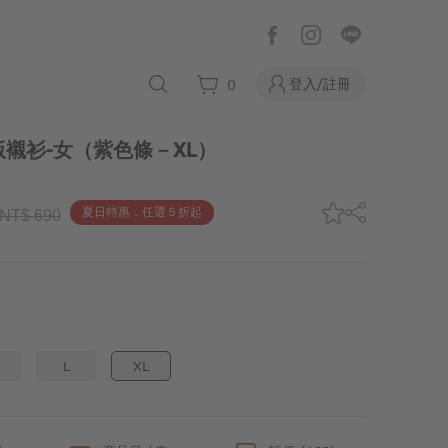
登入/註冊
0
襯衫-女
（紫色條－XL）
夏日特惠．任選５折起
NT$ 690
L
XL