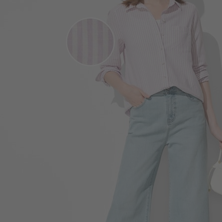
119
$
$ 149
450
$
$ 690
650
$
$ 690