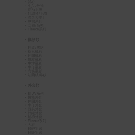
背心
七/八分袖
長袖上衣
針織衫/毛衣
聯名大學T
厚棉系列
立領/高領
Fleece系列
襯衫類
輕柔/雪紡
棉麻襯衫
休閒襯衫
格紋襯衫
牛津襯衫
牛仔襯衫
商務襯衫
法蘭絨襯衫
外套類
抗UV系列
機能外套
休閒外套
牛仔外套
西裝外套
針織外套
鋪棉外套
Fleece系列
大衣
極輕羽絨
極暖羽絨