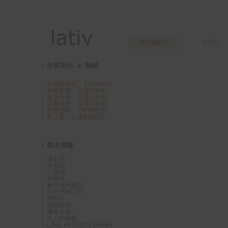
WOMEN
MEN
女裝新品 ＆ 熱銷
父親節限定．3件588元
爸氣獻禮．任選390起
夏日特惠．任選５折起
涼夏推薦．任選149起
舒適體驗．2件88折起
秋上新．任選88折起
聯名授權
迪士尼
史努比
三麗鷗
米飛兔
兔子便利商店
S.W.SMILEY
PEKO
貓福珊迪
蠟筆小新
大人的圖鑑
LINE FRIENDS minini