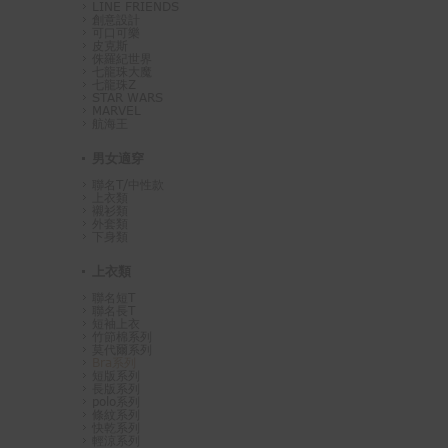
LINE FRIENDS
創意設計
可口可樂
皮克斯
侏羅紀世界
七龍珠大魔
七龍珠Z
STAR WARS
MARVEL
航海王
男女適穿
聯名T/中性款
上衣類
襯衫類
外套類
下身類
上衣類
聯名短T
聯名長T
短袖上衣
竹節棉系列
莫代爾系列
Bra系列
短版系列
長版系列
polo系列
條紋系列
快乾系列
輕涼系列