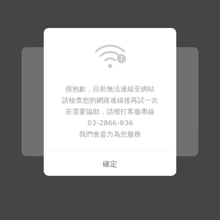
溫馨提醒
很抱歉，目前無法連線至網站
請檢查您的網路連線後再試一次
商品已下架
若需要協助，請撥打客服專線
03-2866-836
我們會盡力為您服務
確定
確定