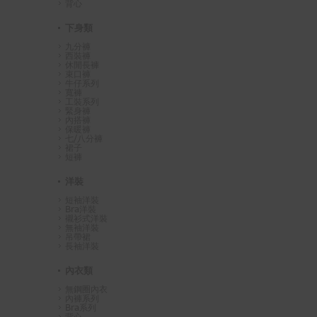
背心
下身類
九分褲
西裝褲
休閒長褲
束口褲
牛仔系列
寬褲
工裝系列
緊身褲
內搭褲
保暖褲
七/八分褲
裙子
短褲
洋裝
短袖洋裝
Bra洋裝
襯衫式洋裝
無袖洋裝
吊帶裙
長袖洋裝
內衣類
無鋼圈內衣
內褲系列
Bra系列
背心