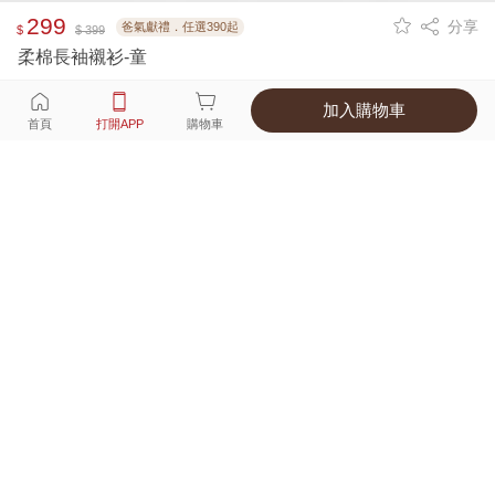
299
分享
爸氣獻禮．任選390起
$
$ 399
柔棉長袖襯衫-童
加入購物車
選擇
顏色 尺寸
首頁
打開APP
購物車
3種顏色
付款
超商取貨付款 ‧ 信用卡 ‧ LINE Pay
運費
父親節限定！超商取貨滿588免運費
打開APP
詳情
產地 ‧ 材質 ‧ 特色
真人試穿輕鬆選碼
商品尺寸表
商品評價（102）
查看全部
訂單後四碼：
9584
Good