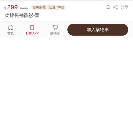
299
分享
爸氣獻禮．任選390起
$
$ 399
柔棉長袖襯衫-童
加入購物車
選擇
顏色 尺寸
首頁
打開APP
購物車
3種顏色
付款
超商取貨付款 ‧ 信用卡 ‧ LINE Pay
運費
父親節限定！超商取貨滿588免運費
打開APP
詳情
產地 ‧ 材質 ‧ 特色
真人試穿輕鬆選碼
商品尺寸表
商品評價（102）
查看全部
訂單後四碼：
9584
Good