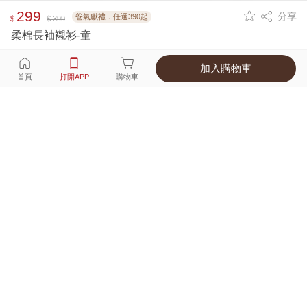
299
分享
爸氣獻禮．任選390起
$
$ 399
柔棉長袖襯衫-童
加入購物車
選擇
顏色 尺寸
首頁
打開APP
購物車
3種顏色
付款
超商取貨付款 ‧ 信用卡 ‧ LINE Pay
運費
父親節限定！超商取貨滿588免運費
打開APP
詳情
產地 ‧ 材質 ‧ 特色
真人試穿輕鬆選碼
商品尺寸表
商品評價（102）
查看全部
訂單後四碼：
9584
Good