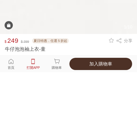
1/10
249
分享
夏日特惠．任選５折起
$
$ 399
牛仔泡泡袖上衣-童
加入購物車
選擇
顏色 尺寸
首頁
打開APP
購物車
1種顏色
付款
超商取貨付款 ‧ 信用卡 ‧ LINE Pay
運費
父親節限定！超商取貨滿588免運費
打開APP
詳情
產地 ‧ 材質 ‧ 特色
真人試穿輕鬆選碼
商品尺寸表