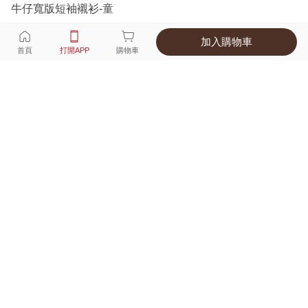
牛仔寬版短袖襯衫-童
加入購物車
選擇
顏色 尺寸
首頁
打開APP
購物車
1種顏色
付款
超商取貨付款 ‧ 信用卡 ‧ LINE Pay
運費
父親節限定！超商取貨滿588免運費
打開APP
詳情
產地 ‧ 材質 ‧ 特色
真人試穿輕鬆選碼
商品尺寸表
商品評價（55）
查看全部
訂單後四碼：
8016
沒有淺色只好買深色的