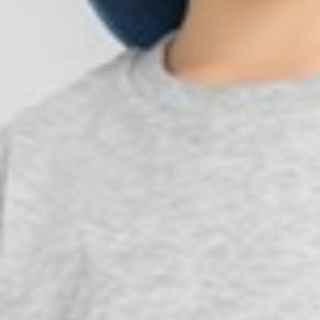
99
$ 149
$