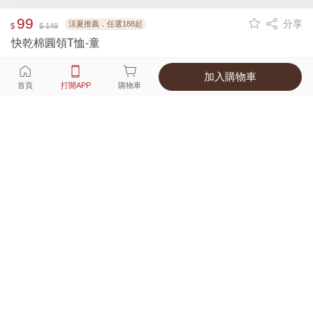
99
分享
涼夏推薦．任選188起
$
$ 149
快乾棉圓領T恤-童
加入購物車
選擇
顏色 尺寸
首頁
打開APP
購物車
9種顏色
付款
超商取貨付款 ‧ 信用卡 ‧ LINE Pay
運費
父親節限定！超商取貨滿588免運費
打開APP
詳情
產地 ‧ 材質 ‧ 特色
真人試穿輕鬆選碼
商品尺寸表
商品評價（838）
查看全部
訂單後四碼：
3194