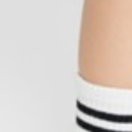
330
$ 399
$
55
$ 59
$