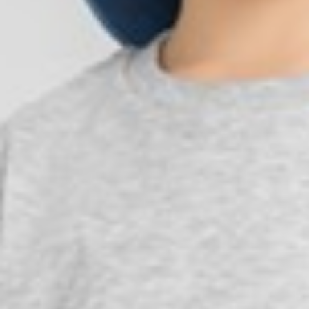
99
$ 149
$