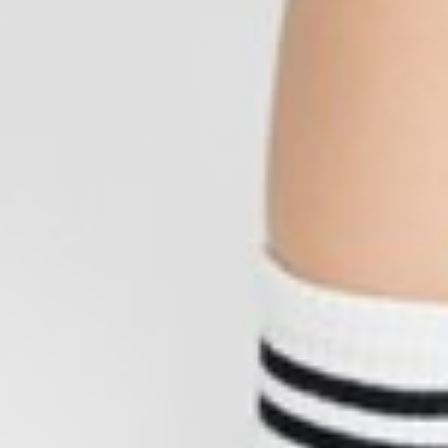
330
$ 399
$
55
$ 59
$