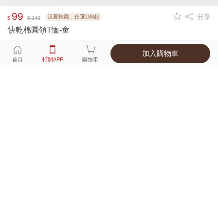
99
分享
涼夏推薦．任選188起
$
$ 149
快乾棉圓領T恤-童
加入購物車
選擇
顏色 尺寸
首頁
打開APP
購物車
9種顏色
付款
超商取貨付款 ‧ 信用卡 ‧ LINE Pay
運費
父親節限定！超商取貨滿588免運費
打開APP
詳情
產地 ‧ 材質 ‧ 特色
真人試穿輕鬆選碼
商品尺寸表
商品評價（838）
查看全部
訂單後四碼：
3194