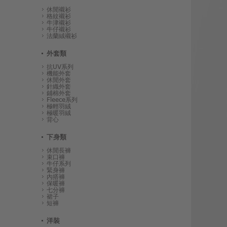
休閒襯衫
格紋襯衫
牛津襯衫
牛仔襯衫
法蘭絨襯衫
外套類
抗UV系列
機能外套
休閒外套
針織外套
鋪棉外套
Fleece系列
極輕羽絨
極暖羽絨
背心
下身類
休閒長褲
束口褲
牛仔系列
緊身褲
內搭褲
保暖褲
七分褲
裙子
短褲
洋裝