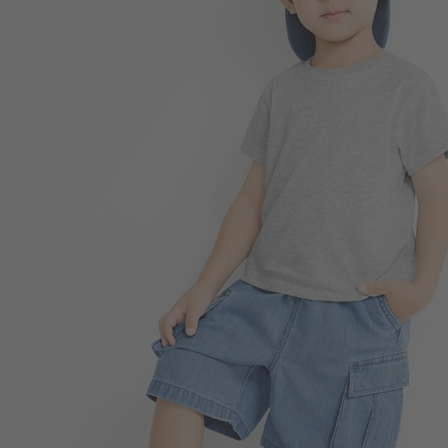
99
$
$ 149
350
$
$ 399