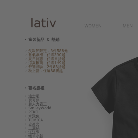
WOMEN
MEN
童裝新品 ＆ 熱銷
父親節限定．3件588元
爸氣獻禮．任選390起
夏日特惠．任選５折起
涼夏推薦．任選149起
舒適體驗．2件88折起
秋上新．任選88折起
聯名授權
迪士尼
寶可夢
超人力霸王
SmileyWorld
PEKO
米飛兔
TOMICA
史努比
三麗鷗
汪汪隊
蠟筆小新