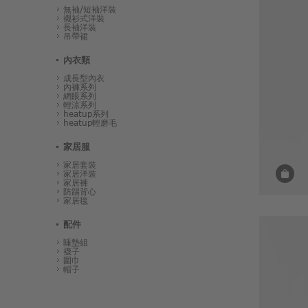
無袖/短袖洋裝
襯衫式洋裝
長袖洋裝
吊帶裙
內衣類
成長型內衣
內褲系列
網眼系列
輕涼系列
heatup系列
heatup輕磨毛
家居服
家居套裝
家居洋裝
家居褲
防踢背心
家居毯
配件
睡墊組
襪子
圍巾
帽子