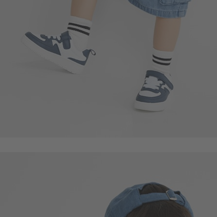
55
$
$ 59