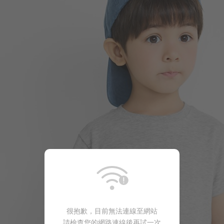
99
$
$ 149
很抱歉，目前無法連線至網站
請檢查您的網路連線後再試一次