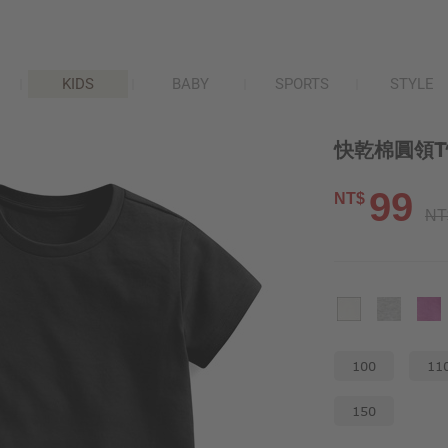
KIDS
BABY
SPORTS
STYLE
快乾棉圓領T
99
NT$
NT
100
11
150