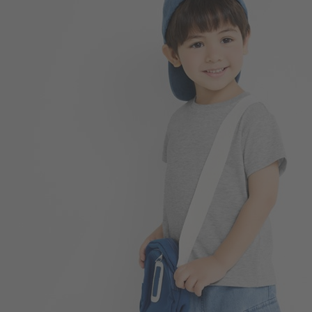
99
$
$ 149