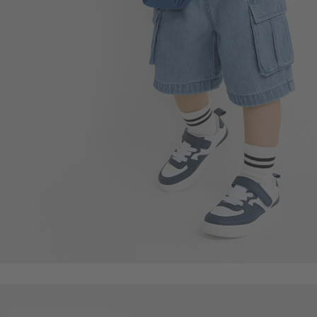
350
$
$ 399
55
$
$ 59