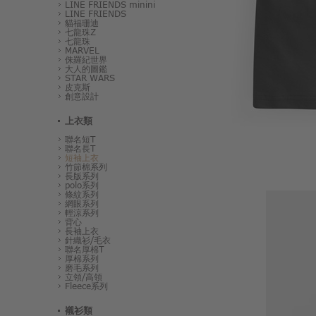
LINE FRIENDS minini
LINE FRIENDS
貓福珊迪
七龍珠Z
七龍珠
MARVEL
侏羅紀世界
大人的圖鑑
STAR WARS
皮克斯
創意設計
上衣類
聯名短T
聯名長T
短袖上衣
竹節棉系列
長版系列
polo系列
條紋系列
網眼系列
輕涼系列
背心
長袖上衣
針織衫/毛衣
聯名厚棉T
厚棉系列
磨毛系列
立領/高領
Fleece系列
襯衫類