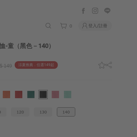
登入/註冊
0
恤-童
（黑色－140）
涼夏推薦．任選149起
$ 149
0
120
130
140