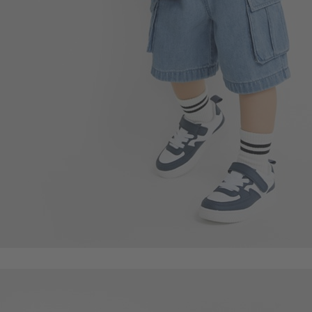
350
$
$ 399
55
$
$ 59