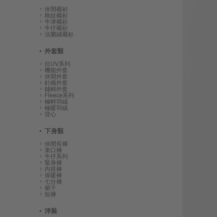
休閒襯衫
格紋襯衫
牛津襯衫
牛仔襯衫
法蘭絨襯衫
外套類
抗UV系列
機能外套
休閒外套
針織外套
鋪棉外套
Fleece系列
極輕羽絨
極暖羽絨
背心
下身類
休閒長褲
束口褲
牛仔系列
緊身褲
內搭褲
保暖褲
七分褲
裙子
短褲
洋裝