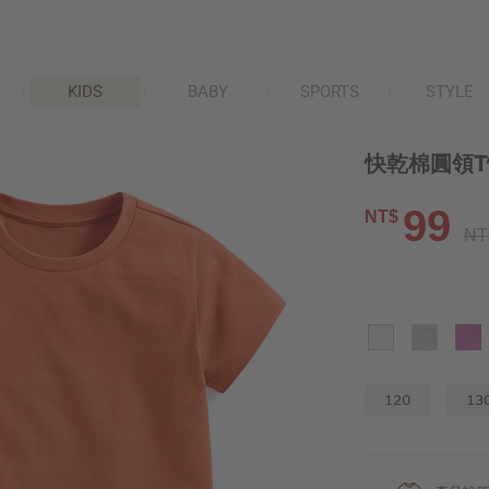
KIDS
BABY
SPORTS
STYLE
快乾棉圓領T
99
NT$
NT
120
13