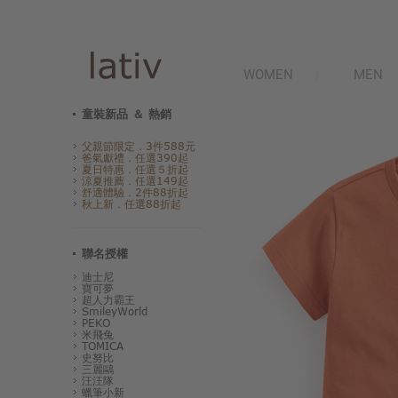
WOMEN
MEN
童裝新品 ＆ 熱銷
父親節限定．3件588元
爸氣獻禮．任選390起
夏日特惠．任選５折起
涼夏推薦．任選149起
舒適體驗．2件88折起
秋上新．任選88折起
聯名授權
迪士尼
寶可夢
超人力霸王
SmileyWorld
PEKO
米飛兔
TOMICA
史努比
三麗鷗
汪汪隊
蠟筆小新