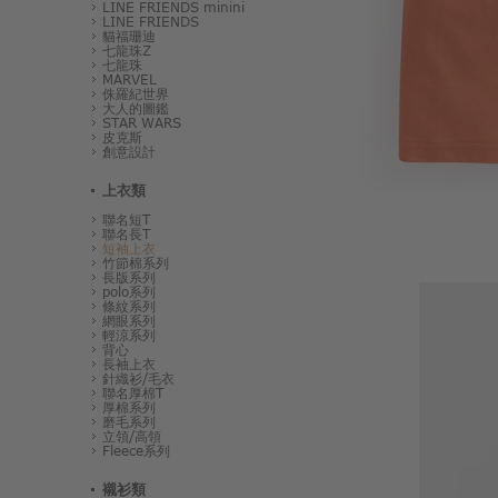
LINE FRIENDS minini
LINE FRIENDS
貓福珊迪
七龍珠Z
七龍珠
MARVEL
侏羅紀世界
大人的圖鑑
STAR WARS
皮克斯
創意設計
上衣類
聯名短T
聯名長T
短袖上衣
竹節棉系列
長版系列
polo系列
條紋系列
網眼系列
輕涼系列
背心
長袖上衣
針織衫/毛衣
聯名厚棉T
厚棉系列
磨毛系列
立領/高領
Fleece系列
襯衫類