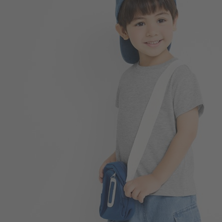
99
$
$ 149