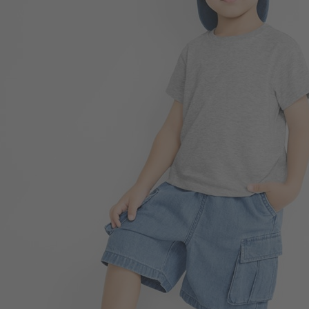
99
$
$ 149
350
$
$ 399