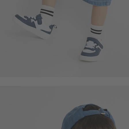
55
$
$ 59