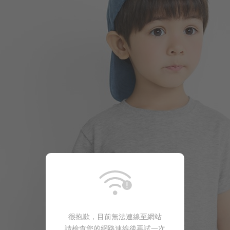
99
$
$ 149
很抱歉，目前無法連線至網站
請檢查您的網路連線後再試一次