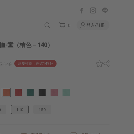
登入/註冊
0
恤-童
（桔色－140）
涼夏推薦．任選149起
$ 149
0
140
150