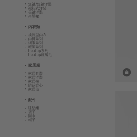
無袖/短袖洋裝
襯衫式洋裝
長袖洋裝
吊帶裙
內衣類
成長型內衣
內褲系列
網眼系列
輕涼系列
heatup系列
heatup輕磨毛
家居服
家居套裝
家居洋裝
家居褲
防踢背心
家居毯
配件
睡墊組
襪子
圍巾
帽子