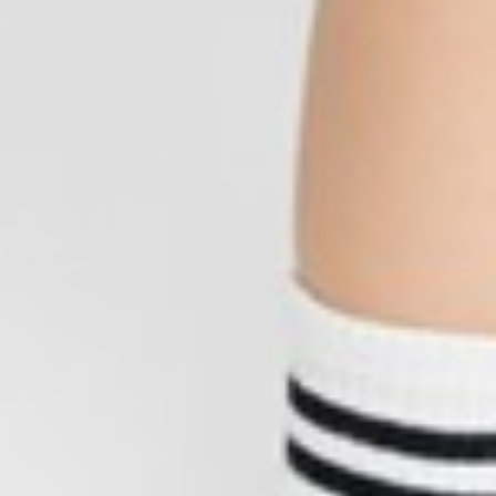
350
$ 399
$
55
$ 59
$