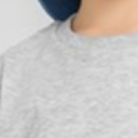
99
$ 149
$