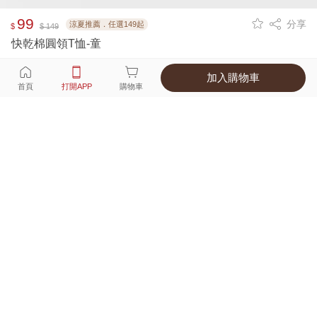
99
分享
涼夏推薦．任選149起
$
$ 149
快乾棉圓領T恤-童
加入購物車
選擇
顏色 尺寸
首頁
打開APP
購物車
9種顏色
付款
超商取貨付款 ‧ 信用卡 ‧ LINE Pay
運費
優惠倒數！超商取貨滿588免運費
打開APP
詳情
產地 ‧ 材質 ‧ 特色
真人試穿輕鬆選碼
商品尺寸表
商品評價（841）
查看全部
訂單後四碼：
7619