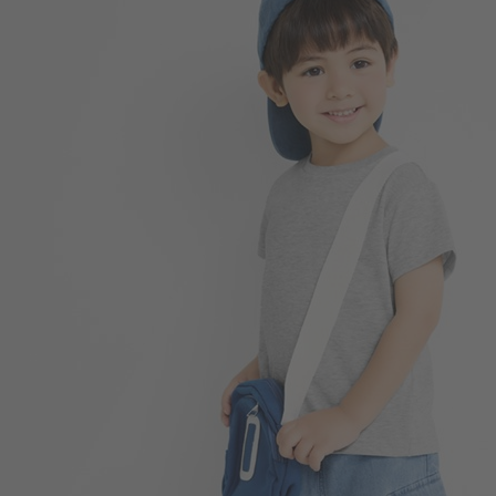
99
$
$ 149