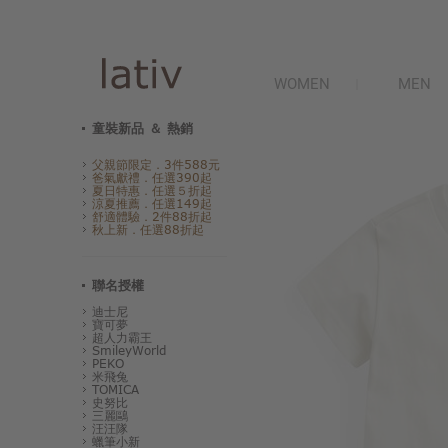
WOMEN
MEN
童裝新品 ＆ 熱銷
父親節限定．3件588元
爸氣獻禮．任選390起
夏日特惠．任選５折起
涼夏推薦．任選149起
舒適體驗．2件88折起
秋上新．任選88折起
聯名授權
迪士尼
寶可夢
超人力霸王
SmileyWorld
PEKO
米飛兔
TOMICA
史努比
三麗鷗
汪汪隊
蠟筆小新