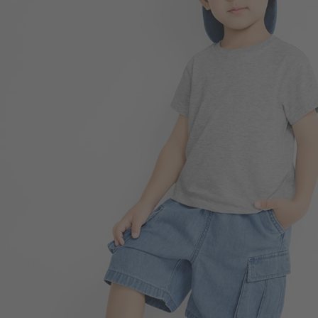
99
$
$ 149
350
$
$ 399