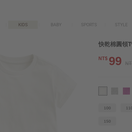
KIDS
BABY
SPORTS
STYLE
快乾棉圓領T
99
NT$
NT
100
11
150