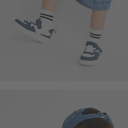
55
$
$ 59