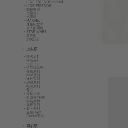
LINE FRIENDS minini
LINE FRIENDS
貓福珊迪
七龍珠Z
七龍珠
MARVEL
侏羅紀世界
大人的圖鑑
STAR WARS
皮克斯
創意設計
上衣類
聯名短T
聯名長T
短袖上衣
竹節棉系列
長版系列
polo系列
條紋系列
網眼系列
輕涼系列
背心
長袖上衣
針織衫/毛衣
聯名厚棉T
厚棉系列
磨毛系列
立領/高領
Fleece系列
襯衫類