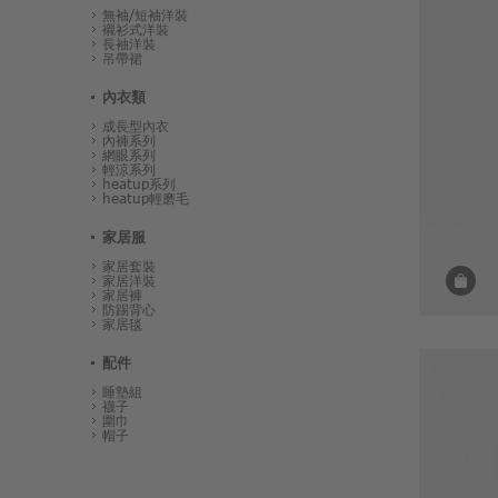
無袖/短袖洋裝
襯衫式洋裝
長袖洋裝
吊帶裙
內衣類
成長型內衣
內褲系列
網眼系列
輕涼系列
heatup系列
heatup輕磨毛
家居服
家居套裝
家居洋裝
家居褲
防踢背心
家居毯
配件
睡墊組
襪子
圍巾
帽子