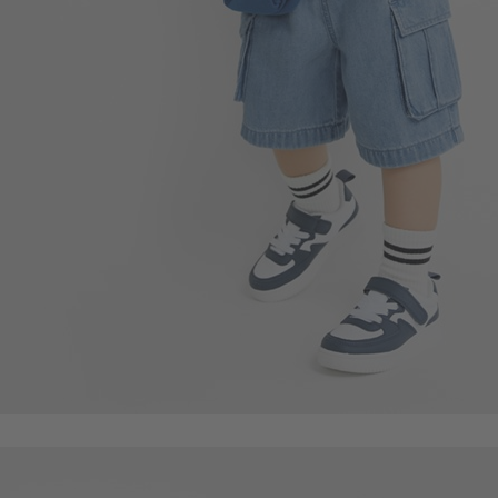
350
$
$ 399
55
$
$ 59