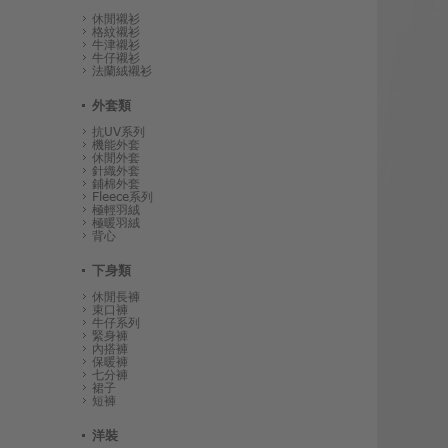
休閒襯衫
格紋襯衫
牛津襯衫
牛仔襯衫
法蘭絨襯衫
外套類
抗UV系列
機能外套
休閒外套
針織外套
鋪棉外套
Fleece系列
極輕羽絨
極暖羽絨
背心
下身類
休閒長褲
束口褲
牛仔系列
緊身褲
內搭褲
保暖褲
七分褲
裙子
短褲
洋裝