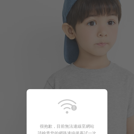
99
$
$ 149
很抱歉，目前無法連線至網站
請檢查您的網路連線後再試一次