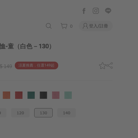
登入/註冊
0
恤-童
（白色－130）
涼夏推薦．任選149起
$ 149
0
120
130
140