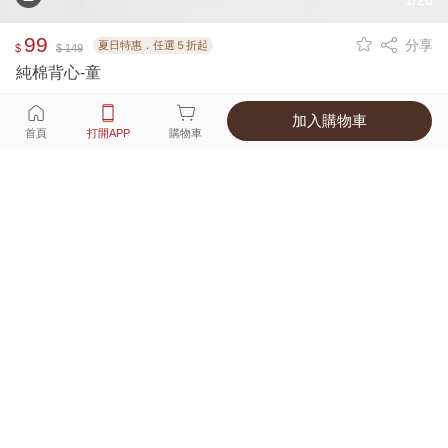
1/26
99
分享
夏日特惠．任選５折起
$
$ 149
純棉背心-童
加入購物車
選擇
顏色 尺寸
首頁
打開APP
購物車
5種顏色
付款
超商取貨付款 ‧ 信用卡 ‧ LINE Pay
運費
優惠倒數！超商取貨滿588免運費
打開APP
詳情
產地 ‧ 材質 ‧ 特色
真人試穿輕鬆選碼
商品尺寸表
商品評價（473）
查看全部
訂單後四碼：
3918