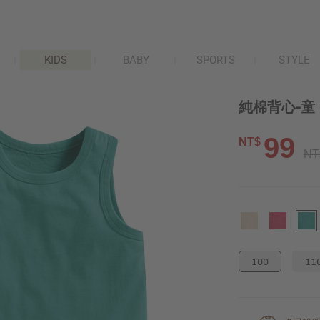
KIDS
BABY
SPORTS
STYLE
純棉背心-童
99
NT$
NT
100
11