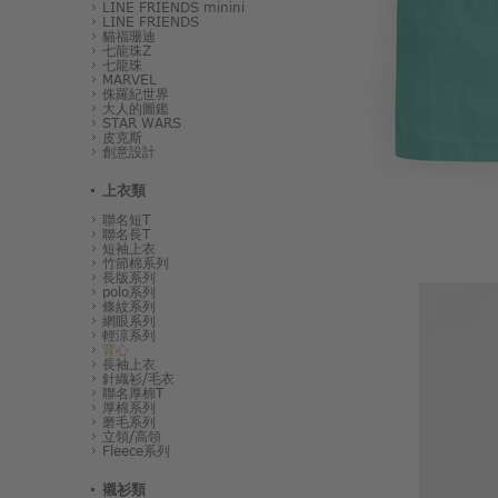
LINE FRIENDS minini
LINE FRIENDS
貓福珊迪
七龍珠Z
七龍珠
MARVEL
侏羅紀世界
大人的圖鑑
STAR WARS
皮克斯
創意設計
上衣類
聯名短T
聯名長T
短袖上衣
竹節棉系列
長版系列
polo系列
條紋系列
網眼系列
輕涼系列
背心
長袖上衣
針織衫/毛衣
聯名厚棉T
厚棉系列
磨毛系列
立領/高領
Fleece系列
襯衫類