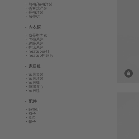
無袖/短袖洋裝
襯衫式洋裝
長袖洋裝
吊帶裙
內衣類
成長型內衣
內褲系列
網眼系列
輕涼系列
heatup系列
heatup輕磨毛
家居服
家居套裝
家居洋裝
家居褲
防踢背心
家居毯
配件
睡墊組
襪子
圍巾
帽子