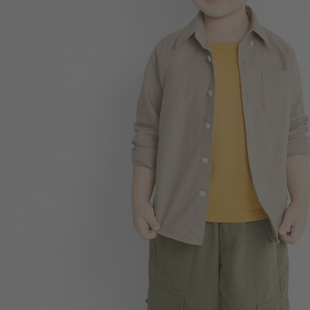
99
$
$ 149
299
$
$ 399