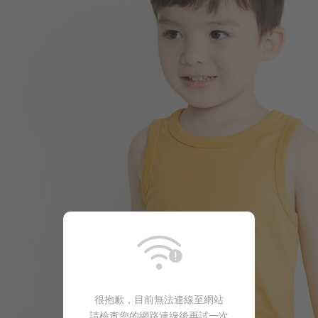
99
$
$ 149
很抱歉，目前無法連線至網站
請檢查您的網路連線後再試一次