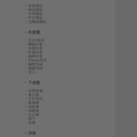
休閒襯衫
格紋襯衫
牛津襯衫
牛仔襯衫
法蘭絨襯衫
外套類
抗UV系列
機能外套
休閒外套
針織外套
鋪棉外套
Fleece系列
極輕羽絨
極暖羽絨
背心
下身類
休閒長褲
束口褲
牛仔系列
緊身褲
內搭褲
保暖褲
七分褲
裙子
短褲
洋裝