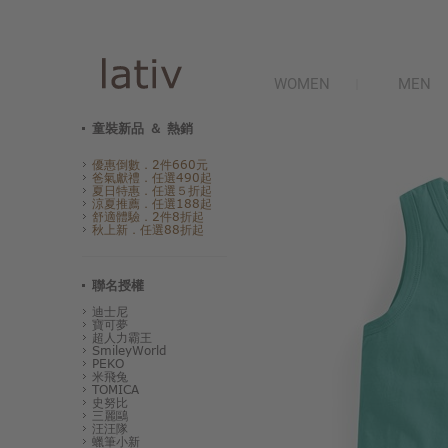
WOMEN
MEN
童裝新品 ＆ 熱銷
優惠倒數．2件660元
爸氣獻禮．任選490起
夏日特惠．任選５折起
涼夏推薦．任選188起
舒適體驗．2件8折起
秋上新．任選88折起
聯名授權
迪士尼
寶可夢
超人力霸王
SmileyWorld
PEKO
米飛兔
TOMICA
史努比
三麗鷗
汪汪隊
蠟筆小新