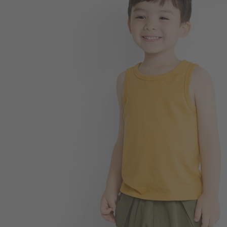
99
$
$ 149