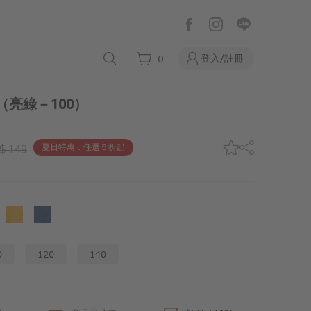
登入/註冊
0
（亮綠－100）
夏日特惠．任選５折起
$ 149
0
120
140