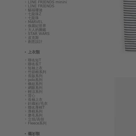
LINE FRIENDS minini
LINE FRIENDS
貓福珊迪
七龍珠Z
七龍珠
MARVEL
侏羅紀世界
大人的圖鑑
STAR WARS
皮克斯
創意設計
上衣類
聯名短T
聯名長T
短袖上衣
竹節棉系列
長版系列
polo系列
條紋系列
網眼系列
輕涼系列
背心
長袖上衣
針織衫/毛衣
聯名厚棉T
厚棉系列
磨毛系列
立領/高領
Fleece系列
襯衫類