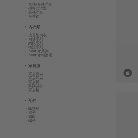
無袖/短袖洋裝
襯衫式洋裝
長袖洋裝
吊帶裙
內衣類
成長型內衣
內褲系列
網眼系列
輕涼系列
heatup系列
heatup輕磨毛
家居服
家居套裝
家居洋裝
家居褲
防踢背心
家居毯
配件
睡墊組
襪子
圍巾
帽子