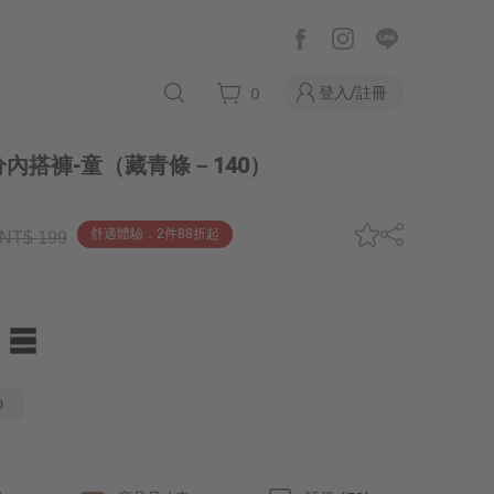
登入/註冊
0
內搭褲-童
（藏青條－140）
舒適體驗．2件88折起
NT$ 199
0