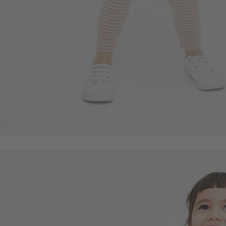
168
$
$ 199