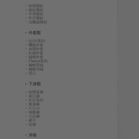
休閒襯衫
格紋襯衫
牛津襯衫
牛仔襯衫
法蘭絨襯衫
外套類
抗UV系列
機能外套
休閒外套
針織外套
鋪棉外套
Fleece系列
極輕羽絨
極暖羽絨
背心
下身類
休閒長褲
束口褲
牛仔系列
緊身褲
內搭褲
保暖褲
七分褲
裙子
短褲
洋裝