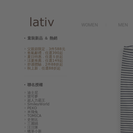
WOMEN
MEN
童裝新品 ＆ 熱銷
父親節限定．3件588元
爸氣獻禮．任選390起
夏日特惠．任選５折起
涼夏推薦．任選149起
舒適體驗．2件88折起
秋上新．任選88折起
聯名授權
迪士尼
寶可夢
超人力霸王
SmileyWorld
PEKO
米飛兔
TOMICA
史努比
三麗鷗
汪汪隊
蠟筆小新