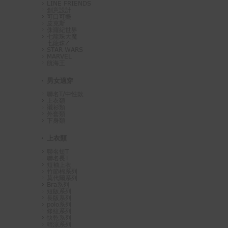
LINE FRIENDS
創意設計
可口可樂
皮克斯
侏羅紀世界
七龍珠大魔
七龍珠Z
STAR WARS
MARVEL
航海王
男女適穿
聯名T/中性款
上衣類
襯衫類
外套類
下身類
上衣類
聯名短T
聯名長T
短袖上衣
竹節棉系列
莫代爾系列
Bra系列
短版系列
長版系列
polo系列
條紋系列
快乾系列
輕涼系列