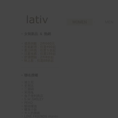
WOMEN
MEN
女裝新品 ＆ 熱銷
優惠倒數．2件660元
爸氣獻禮．任選490起
夏日特惠．任選５折起
涼夏推薦．任選188起
舒適體驗．2件8折起
秋上新．任選88折起
聯名授權
迪士尼
史努比
三麗鷗
米飛兔
兔子便利商店
S.W.SMILEY
PEKO
貓福珊迪
蠟筆小新
大人的圖鑑
LINE FRIENDS minini