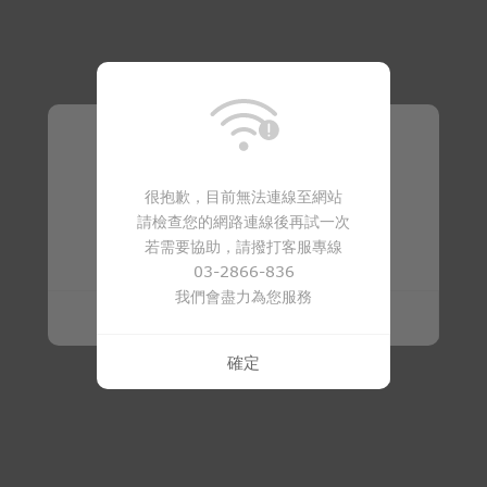
溫馨提醒
很抱歉，目前無法連線至網站
請檢查您的網路連線後再試一次
商品已下架
若需要協助，請撥打客服專線
03-2866-836
我們會盡力為您服務
確定
確定