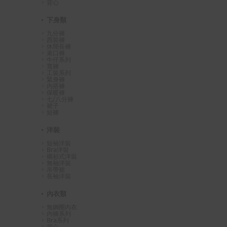
背心
下身類
九分褲
西裝褲
休閒長褲
束口褲
牛仔系列
寬褲
工裝系列
緊身褲
內搭褲
保暖褲
七/八分褲
裙子
短褲
洋裝
短袖洋裝
Bra洋裝
襯衫式洋裝
無袖洋裝
吊帶裙
長袖洋裝
內衣類
無鋼圈內衣
內褲系列
Bra系列
背心