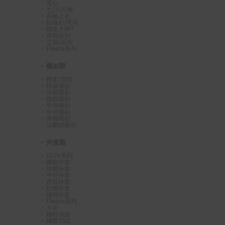
背心
七/八分袖
長袖上衣
針織衫/毛衣
聯名大學T
厚棉系列
立領/高領
Fleece系列
襯衫類
輕柔/雪紡
棉麻襯衫
休閒襯衫
格紋襯衫
牛津襯衫
牛仔襯衫
商務襯衫
法蘭絨襯衫
外套類
抗UV系列
機能外套
休閒外套
牛仔外套
西裝外套
針織外套
鋪棉外套
Fleece系列
大衣
極輕羽絨
極暖羽絨