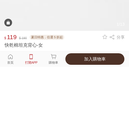
1/13
119
分享
夏日特惠．任選５折起
$
$ 190
快乾棉坦克背心-女
加入購物車
選擇
顏色 尺寸
首頁
打開APP
購物車
3種顏色
付款
超商取貨付款 ‧ 信用卡 ‧ LINE Pay
運費
父親節限定！超商取貨滿588免運費
打開APP
詳情
產地 ‧ 材質 ‧ 特色
真人試穿輕鬆選碼
商品尺寸表