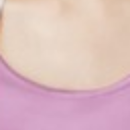
119
$ 190
$