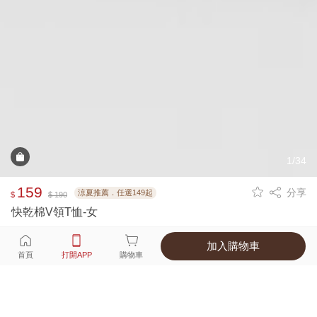
1/34
159
分享
涼夏推薦．任選149起
$
$ 190
快乾棉V領T恤-女
加入購物車
選擇
顏色 尺寸
首頁
打開APP
購物車
15種顏色
付款
超商取貨付款 ‧ 信用卡 ‧ LINE Pay