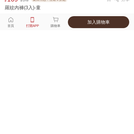
$
$ 249
羅紋內褲(3入)-童
加入購物車
選擇
顏色 尺寸
首頁
打開APP
購物車
2種顏色
付款
超商取貨付款 ‧ 信用卡 ‧ LINE Pay
運費
父親節限定！超商取貨滿588免運費
打開APP
詳情
產地 ‧ 材質 ‧ 特色
真人試穿輕鬆選碼
商品尺寸表
商品評價（427）
查看全部
訂單後四碼：
1123
舒適