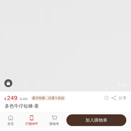
1/17
249
分享
夏日特惠．任選５折起
$
$ 350
多色牛仔短褲-童
加入購物車
選擇
顏色 尺寸
首頁
打開APP
購物車