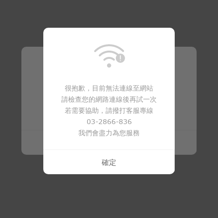
溫馨提醒
很抱歉，目前無法連線至網站
請檢查您的網路連線後再試一次
商品已下架
若需要協助，請撥打客服專線
03-2866-836
我們會盡力為您服務
確定
確定