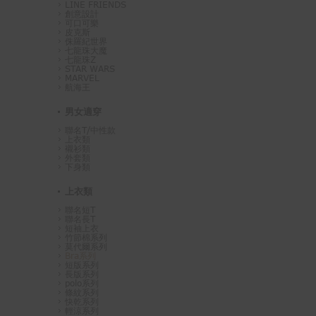
LINE FRIENDS
創意設計
可口可樂
皮克斯
侏羅紀世界
七龍珠大魔
七龍珠Z
STAR WARS
MARVEL
航海王
男女適穿
聯名T/中性款
上衣類
襯衫類
外套類
下身類
上衣類
聯名短T
聯名長T
短袖上衣
竹節棉系列
莫代爾系列
Bra系列
短版系列
長版系列
polo系列
條紋系列
快乾系列
輕涼系列