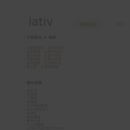
WOMEN
MEN
女裝新品 ＆ 熱銷
父親節限定．3件588元
爸氣獻禮．任選390起
夏日特惠．任選５折起
涼夏推薦．任選149起
舒適體驗．2件88折起
秋上新．任選88折起
聯名授權
迪士尼
史努比
三麗鷗
米飛兔
兔子便利商店
S.W.SMILEY
PEKO
貓福珊迪
蠟筆小新
大人的圖鑑
LINE FRIENDS minini