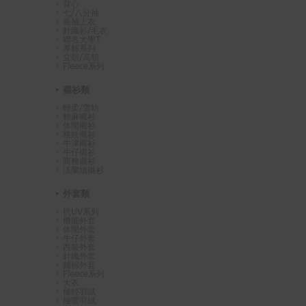
背心
七/八分袖
長袖上衣
針織衫/毛衣
聯名大學T
厚棉系列
立領/高領
Fleece系列
襯衫類
輕柔/雪紡
棉麻襯衫
休閒襯衫
格紋襯衫
牛津襯衫
牛仔襯衫
商務襯衫
法蘭絨襯衫
外套類
抗UV系列
機能外套
休閒外套
牛仔外套
西裝外套
針織外套
鋪棉外套
Fleece系列
大衣
極輕羽絨
極暖羽絨