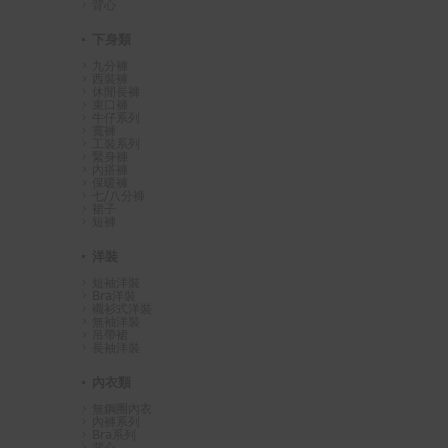
背心
下身類
九分褲
西裝褲
休閒長褲
束口褲
牛仔系列
寬褲
工裝系列
緊身褲
內搭褲
保暖褲
七/八分褲
裙子
短褲
洋裝
短袖洋裝
Bra洋裝
襯衫式洋裝
無袖洋裝
吊帶裙
長袖洋裝
內衣類
無鋼圈內衣
內褲系列
Bra系列
背心