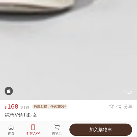
1/42
168
分享
爸氣獻禮．任選390起
$
$ 199
純棉V領T恤-女
加入購物車
選擇
顏色 尺寸
首頁
打開APP
購物車