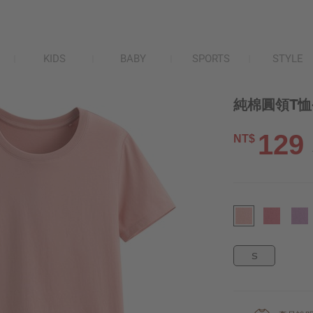
KIDS
BABY
SPORTS
STYLE
純棉圓領T恤
129
NT$
S