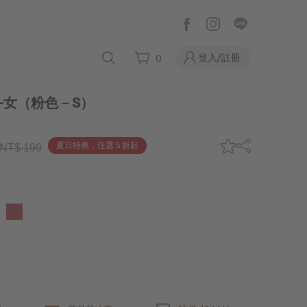
登入/註冊
0
-女
（粉色－S）
夏日特惠．任選５折起
NT$ 199