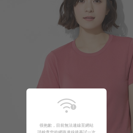
129
$
$ 199
很抱歉，目前無法連線至網站
請檢查您的網路連線後再試一次