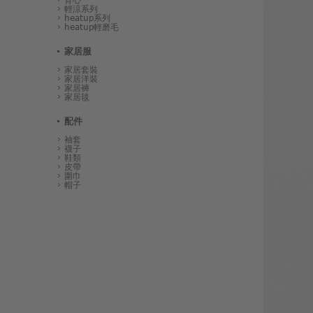
輕涼系列
heatup系列
heatup輕磨毛
家居服
家居套裝
家居洋裝
家居褲
家居毯
配件
袖套
襪子
鞋類
皮帶
圍巾
帽子