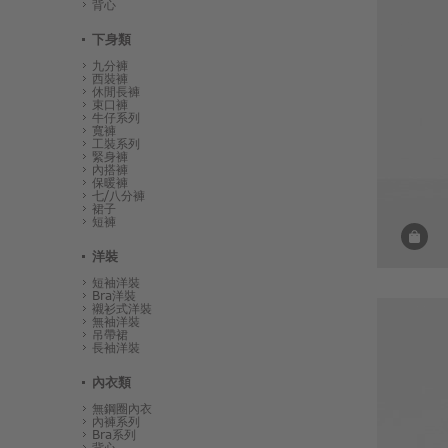
背心
下身類
九分褲
西裝褲
休閒長褲
束口褲
牛仔系列
寬褲
工裝系列
緊身褲
內搭褲
保暖褲
七/八分褲
裙子
短褲
洋裝
短袖洋裝
Bra洋裝
襯衫式洋裝
無袖洋裝
吊帶裙
長袖洋裝
內衣類
無鋼圈內衣
內褲系列
Bra系列
背心