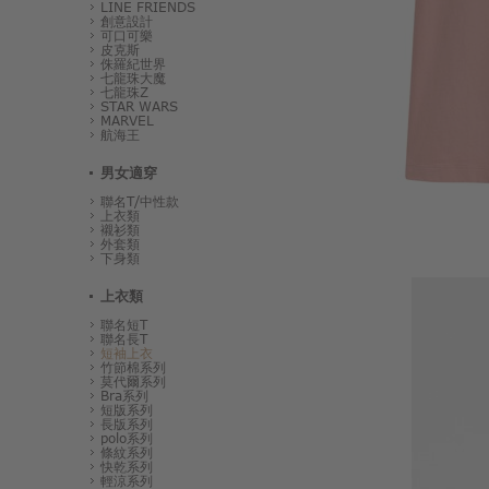
LINE FRIENDS
創意設計
可口可樂
皮克斯
侏羅紀世界
七龍珠大魔
七龍珠Z
STAR WARS
MARVEL
航海王
男女適穿
聯名T/中性款
上衣類
襯衫類
外套類
下身類
上衣類
聯名短T
聯名長T
短袖上衣
竹節棉系列
莫代爾系列
Bra系列
短版系列
長版系列
polo系列
條紋系列
快乾系列
輕涼系列