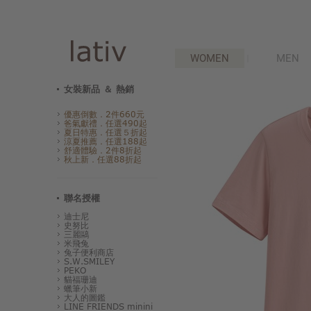
WOMEN
MEN
女裝新品 ＆ 熱銷
優惠倒數．2件660元
爸氣獻禮．任選490起
夏日特惠．任選５折起
涼夏推薦．任選188起
舒適體驗．2件8折起
秋上新．任選88折起
聯名授權
迪士尼
史努比
三麗鷗
米飛兔
兔子便利商店
S.W.SMILEY
PEKO
貓福珊迪
蠟筆小新
大人的圖鑑
LINE FRIENDS minini