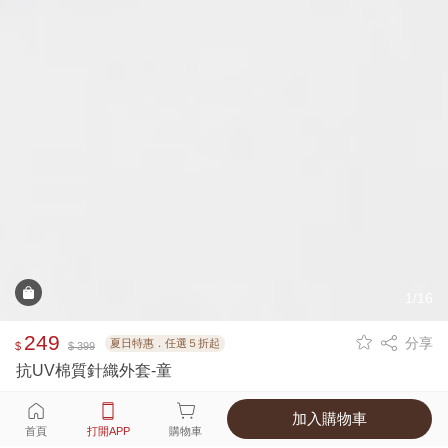
1/16
249
分享
夏日特惠．任選５折起
$
$ 399
抗UV棉質針織外套-童
加入購物車
選擇
顏色 尺寸
首頁
打開APP
購物車