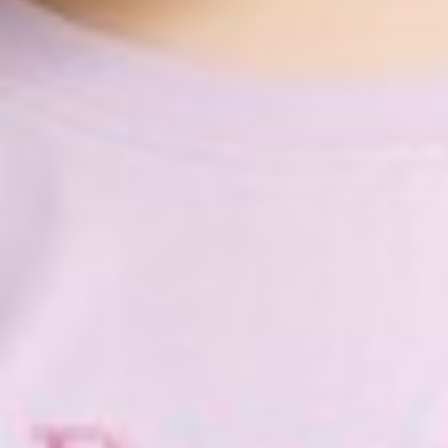
290
$ 299
$