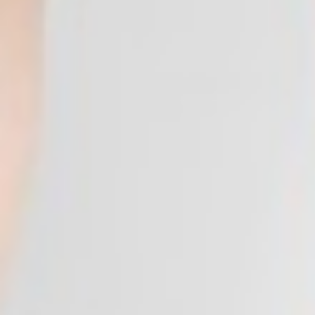
399
$ 499
$