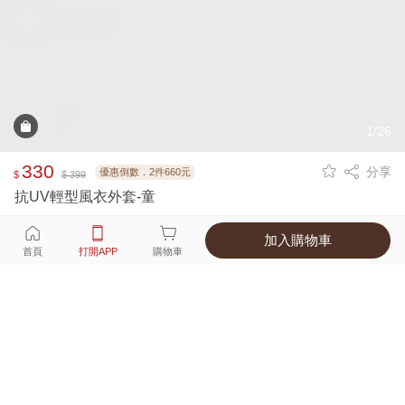
1/26
330
分享
優惠倒數．2件660元
$
$ 399
抗UV輕型風衣外套-童
加入購物車
選擇
顏色 尺寸
首頁
打開APP
購物車
3種顏色
付款
超商取貨付款 ‧ 信用卡 ‧ LINE Pay
運費
父親節限定！超商取貨滿588免運費
打開APP
詳情
產地 ‧ 材質 ‧ 特色