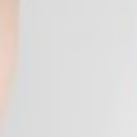
399
$ 499
$