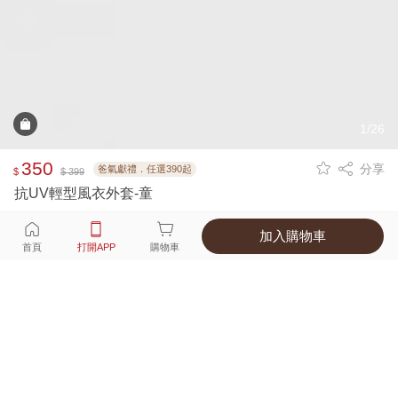
1/26
350
分享
爸氣獻禮．任選390起
$
$ 399
抗UV輕型風衣外套-童
加入購物車
選擇
顏色 尺寸
首頁
打開APP
購物車
3種顏色
付款
超商取貨付款 ‧ 信用卡 ‧ LINE Pay
運費
父親節限定！超商取貨滿588免運費
打開APP
詳情
產地 ‧ 材質 ‧ 特色