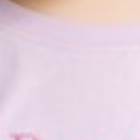
290
$ 299
$