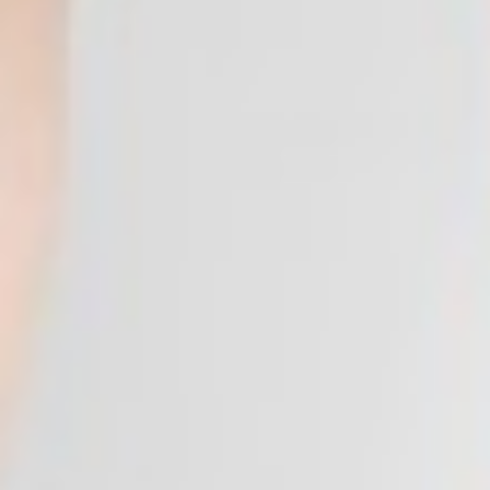
399
$ 499
$