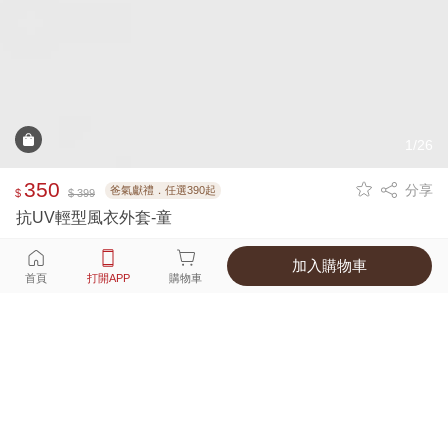
1/26
350
分享
爸氣獻禮．任選390起
$
$ 399
抗UV輕型風衣外套-童
加入購物車
選擇
顏色 尺寸
首頁
打開APP
購物車
3種顏色
付款
超商取貨付款 ‧ 信用卡 ‧ LINE Pay
運費
優惠倒數！超商取貨滿588免運費
打開APP
詳情
產地 ‧ 材質 ‧ 特色