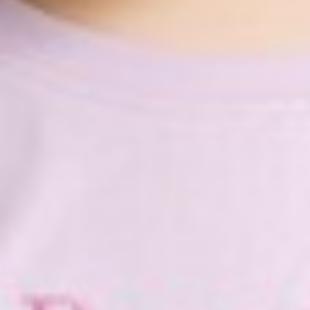
290
$ 299
$