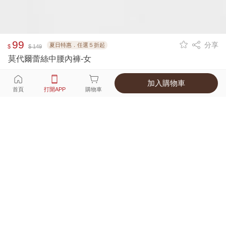
99
分享
夏日特惠．任選５折起
$
$ 149
莫代爾蕾絲中腰內褲-女
加入購物車
選擇
顏色 尺寸
首頁
打開APP
購物車
1種顏色
付款
超商取貨付款 ‧ 信用卡 ‧ LINE Pay
運費
父親節限定！超商取貨滿588免運費
打開APP
詳情
產地 ‧ 材質 ‧ 特色
真人試穿輕鬆選碼
商品尺寸表