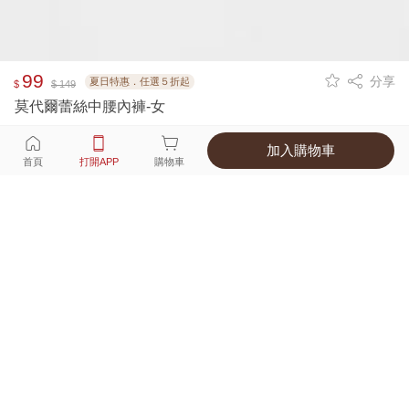
99
分享
夏日特惠．任選５折起
$
$ 149
莫代爾蕾絲中腰內褲-女
加入購物車
選擇
顏色 尺寸
首頁
打開APP
購物車
1種顏色
付款
超商取貨付款 ‧ 信用卡 ‧ LINE Pay
運費
父親節限定！超商取貨滿588免運費
打開APP
詳情
產地 ‧ 材質 ‧ 特色
真人試穿輕鬆選碼
商品尺寸表