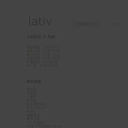
WOMEN
MEN
女裝新品 ＆ 熱銷
優惠倒數．2件660元
爸氣獻禮．任選490起
夏日特惠．任選５折起
涼夏推薦．任選188起
舒適體驗．2件8折起
秋上新．任選88折起
聯名授權
迪士尼
史努比
三麗鷗
米飛兔
兔子便利商店
S.W.SMILEY
PEKO
貓福珊迪
蠟筆小新
大人的圖鑑
LINE FRIENDS minini