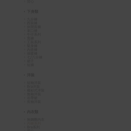
背心
下身類
九分褲
西裝褲
休閒長褲
束口褲
牛仔系列
寬褲
工裝系列
緊身褲
內搭褲
保暖褲
七/八分褲
裙子
短褲
洋裝
短袖洋裝
Bra洋裝
襯衫式洋裝
無袖洋裝
吊帶裙
長袖洋裝
內衣類
無鋼圈內衣
內褲系列
Bra系列
背心