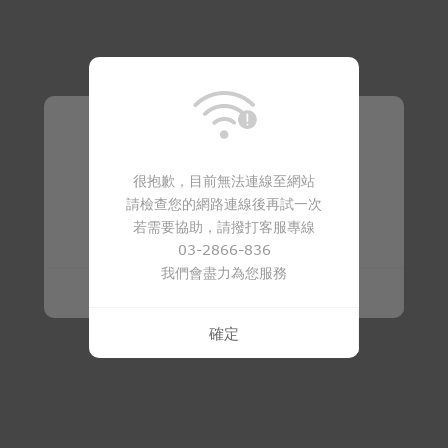
溫馨提醒
很抱歉，目前無法連線至網站
請檢查您的網路連線後再試一次
商品已下架
若需要協助，請撥打客服專線
03-2866-836
我們會盡力為您服務
確定
確定