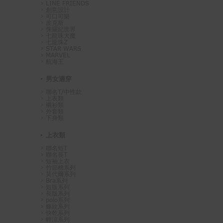
LINE FRIENDS
創意設計
可口可樂
皮克斯
侏羅紀世界
七龍珠大魔
七龍珠Z
STAR WARS
MARVEL
航海王
男女適穿
聯名T/中性款
上衣類
襯衫類
外套類
下身類
上衣類
聯名短T
聯名長T
短袖上衣
竹節棉系列
莫代爾系列
Bra系列
短版系列
長版系列
polo系列
條紋系列
快乾系列
輕涼系列