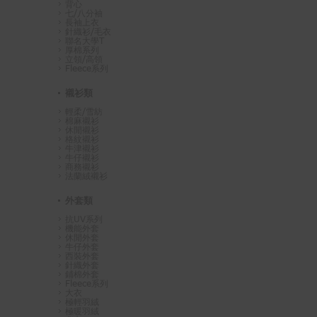
背心
七/八分袖
長袖上衣
針織衫/毛衣
聯名大學T
厚棉系列
立領/高領
Fleece系列
襯衫類
輕柔/雪紡
棉麻襯衫
休閒襯衫
格紋襯衫
牛津襯衫
牛仔襯衫
商務襯衫
法蘭絨襯衫
外套類
抗UV系列
機能外套
休閒外套
牛仔外套
西裝外套
針織外套
鋪棉外套
Fleece系列
大衣
極輕羽絨
極暖羽絨