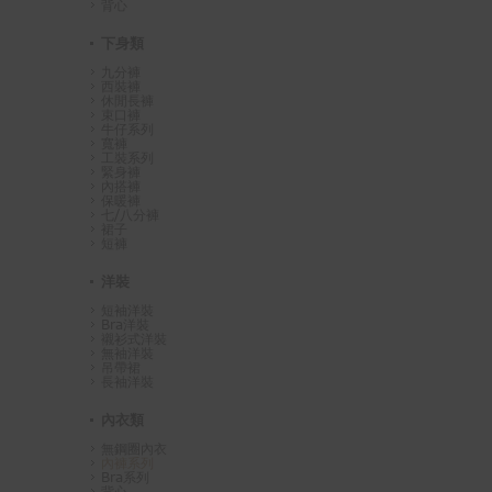
背心
下身類
九分褲
西裝褲
休閒長褲
束口褲
牛仔系列
寬褲
工裝系列
緊身褲
內搭褲
保暖褲
七/八分褲
裙子
短褲
洋裝
短袖洋裝
Bra洋裝
襯衫式洋裝
無袖洋裝
吊帶裙
長袖洋裝
內衣類
無鋼圈內衣
內褲系列
Bra系列
背心