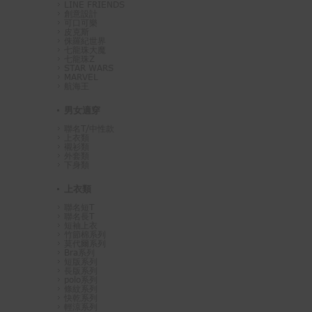
LINE FRIENDS
創意設計
可口可樂
皮克斯
侏羅紀世界
七龍珠大魔
七龍珠Z
STAR WARS
MARVEL
航海王
男女適穿
聯名T/中性款
上衣類
襯衫類
外套類
下身類
上衣類
聯名短T
聯名長T
短袖上衣
竹節棉系列
莫代爾系列
Bra系列
短版系列
長版系列
polo系列
條紋系列
快乾系列
輕涼系列