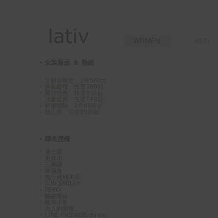
WOMEN
MEN
女裝新品 ＆ 熱銷
父親節限定．3件588元
爸氣獻禮．任選390起
夏日特惠．任選５折起
涼夏推薦．任選149起
舒適體驗．2件88折起
秋上新．任選88折起
聯名授權
迪士尼
史努比
三麗鷗
米飛兔
兔子便利商店
S.W.SMILEY
PEKO
貓福珊迪
蠟筆小新
大人的圖鑑
LINE FRIENDS minini