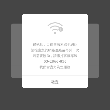
溫馨提醒
很抱歉，目前無法連線至網站
請檢查您的網路連線後再試一次
商品已下架
若需要協助，請撥打客服專線
03-2866-836
我們會盡力為您服務
確定
確定