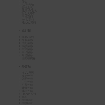
背心
七/八分袖
長袖上衣
針織衫/毛衣
聯名大學T
厚棉系列
立領/高領
Fleece系列
襯衫類
輕柔/雪紡
棉麻襯衫
休閒襯衫
格紋襯衫
牛津襯衫
牛仔襯衫
商務襯衫
法蘭絨襯衫
外套類
抗UV系列
機能外套
休閒外套
牛仔外套
西裝外套
針織外套
鋪棉外套
Fleece系列
大衣
極輕羽絨
極暖羽絨