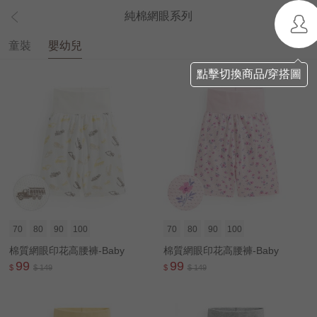
純棉網眼系列
童裝
嬰幼兒
點擊切換商品/穿搭圖
70
80
90
100
70
80
90
100
棉質網眼印花高腰褲-Baby
棉質網眼印花高腰褲-Baby
99
99
$
$ 149
$
$ 149