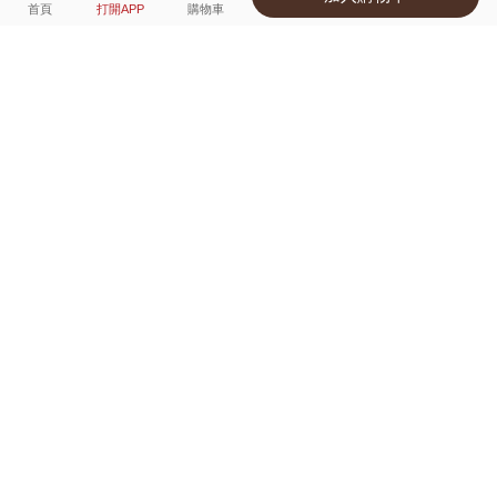
選擇
顏色 尺寸
首頁
打開APP
購物車
5種顏色
付款
超商取貨付款 ‧ 信用卡 ‧ LINE Pay
運費
父親節限定！超商取貨滿588免運費
打開APP
詳情
產地 ‧ 材質 ‧ 特色
適穿尺寸對照表
商品尺寸表
商品評價（56）
查看全部
訂單後四碼：
2424
透氣舒服可愛