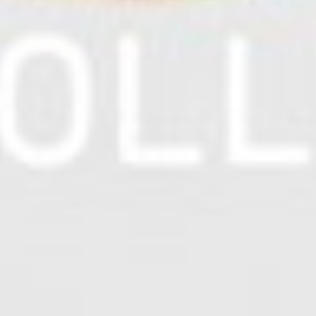
114
$ 119
$