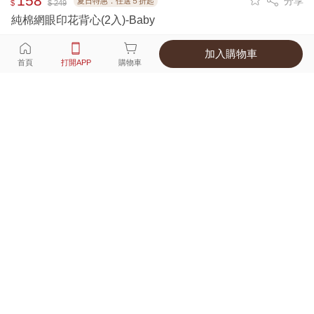
158
分享
夏日特惠．任選５折起
$
$ 249
純棉網眼印花背心(2入)-Baby
加入購物車
選擇
顏色 尺寸
首頁
打開APP
購物車
4種顏色
付款
超商取貨付款 ‧ 信用卡 ‧ LINE Pay
運費
父親節限定！超商取貨滿588免運費
打開APP
詳情
產地 ‧ 材質 ‧ 特色
適穿尺寸對照表
商品尺寸表
商品評價（171）
查看全部
訂單後四碼：
6879
好穿