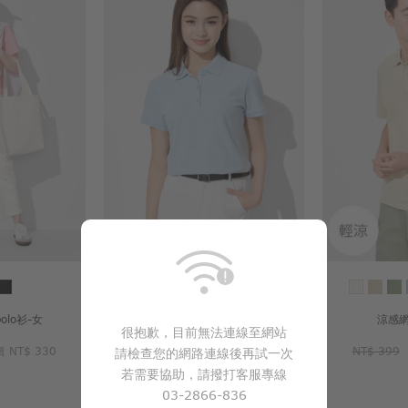
lo衫-女
涼感網
很抱歉，目前無法連線至網站
棉質網眼彈性polo衫-女
價
NT$ 330
NT$ 399
請檢查您的網路連線後再試一次
NT$ 350
活動價
NT$ 299
若需要協助，請撥打客服專線
03-2866-836