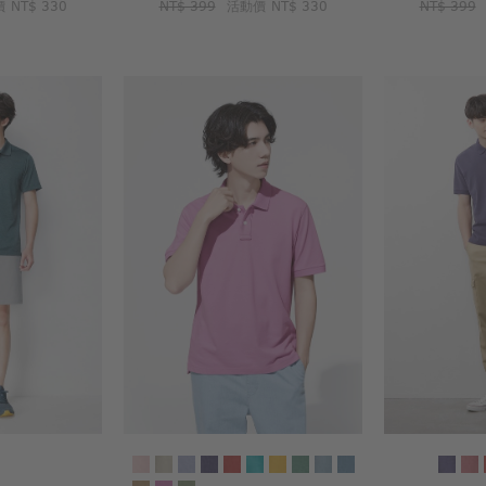
價
NT$ 330
NT$ 399
活動價
NT$ 330
NT$ 399