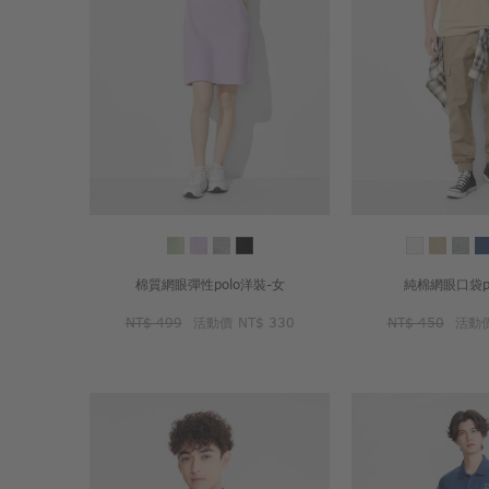
棉質網眼彈性polo洋裝-女
純棉網眼口袋po
NT$ 499
活動價
NT$ 330
NT$ 450
活動