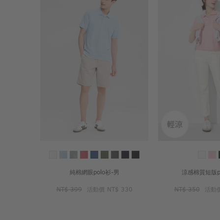
純棉網眼polo衫-男
涼感棉質短版po
NT$ 399
活動價
NT$ 330
NT$ 350
活動