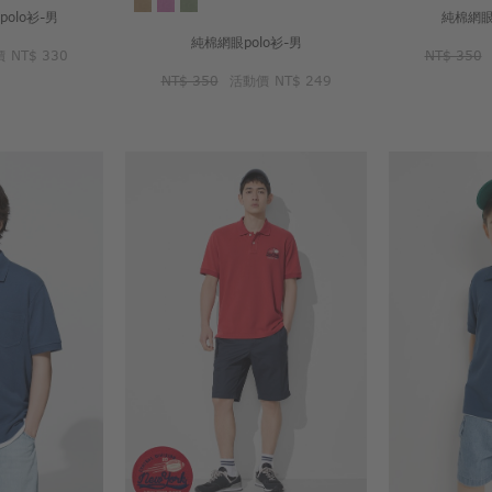
olo衫-男
純棉網眼
純棉網眼polo衫-男
價
NT$ 330
NT$ 350
NT$ 350
活動價
NT$ 249