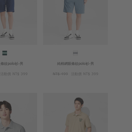
條紋polo衫-男
純棉網眼條紋polo衫-男
活動價
NT$ 399
NT$ 499
活動價
NT$ 399