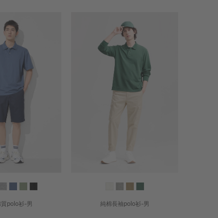
質polo衫-男
純棉長袖polo衫-男