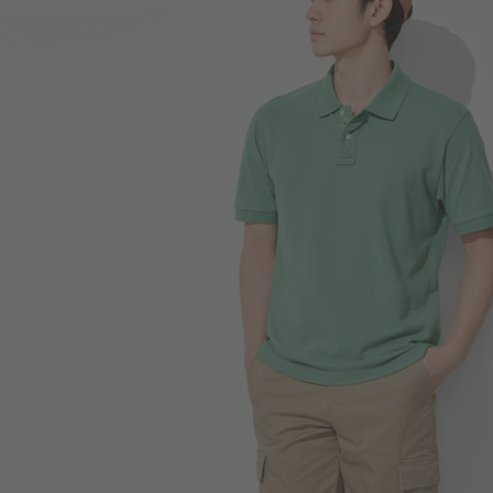
199
$
$ 350