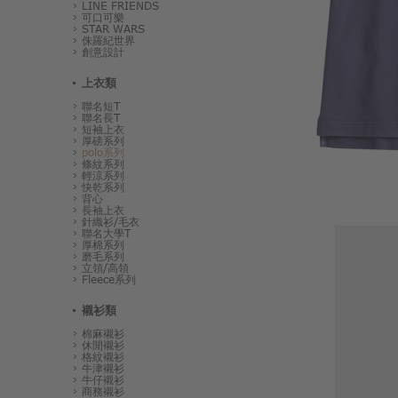
LINE FRIENDS
可口可樂
STAR WARS
侏羅紀世界
創意設計
上衣類
聯名短T
聯名長T
短袖上衣
厚磅系列
polo系列
條紋系列
輕涼系列
快乾系列
背心
長袖上衣
針織衫/毛衣
聯名大學T
厚棉系列
磨毛系列
立領/高領
Fleece系列
襯衫類
棉麻襯衫
休閒襯衫
格紋襯衫
牛津襯衫
牛仔襯衫
商務襯衫