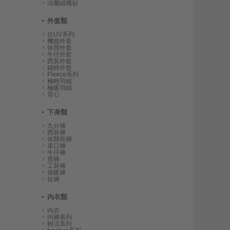
法蘭絨襯衫
外套類
抗UV系列
機能外套
休閒外套
牛仔外套
西裝外套
鋪棉外套
Fleece系列
極輕羽絨
極暖羽絨
背心
下身類
九分褲
西裝褲
休閒長褲
束口褲
牛仔褲
寬褲
工裝褲
保暖褲
短褲
內衣類
內衣
內褲系列
輕涼系列