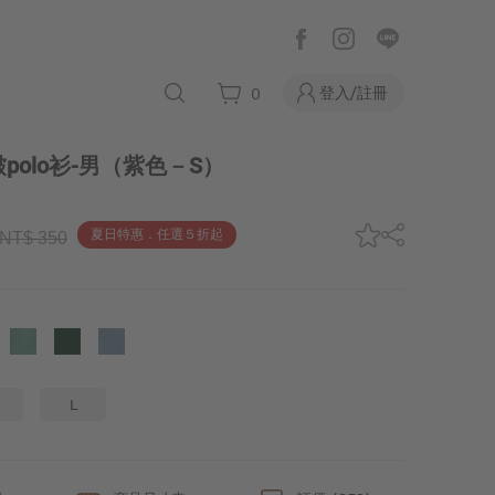
登入/註冊
0
olo衫-男
（紫色－S）
夏日特惠．任選５折起
NT$ 350
L