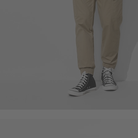
650
$
$ 690