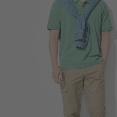
330
$
$ 590
199
$
$ 350
650
$
$ 690