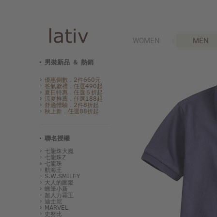
WOMEN
MEN
男裝新品 ＆ 熱銷
優惠倒數．2件660元
爸氣獻禮．任選490起
夏日特惠．任選５折起
涼夏推薦．任選188起
舒適體驗．2件8折起
秋上新．任選88折起
聯名授權
七龍珠大魔
七龍珠Z
七龍珠
航海王
S.W.SMILEY
大人的圖鑑
蠟筆小新
超人力霸王
迪士尼
MARVEL
史努比