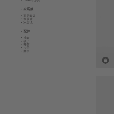
heatup系列
家居服
家居套裝
家居褲
家居毯
配件
袖套
襪子
鞋類
皮帶
圍巾