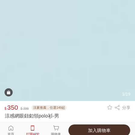
1/19
350
分享
涼夏推薦．任選149起
$
$ 399
涼感網眼鈕釦領polo衫-男
加入購物車
選擇
顏色 尺寸
首頁
打開APP
購物車