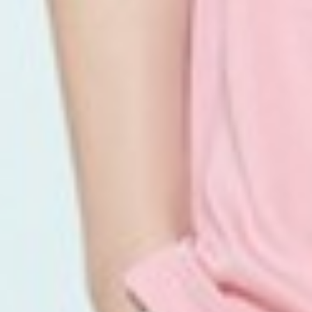
350
$ 399
$