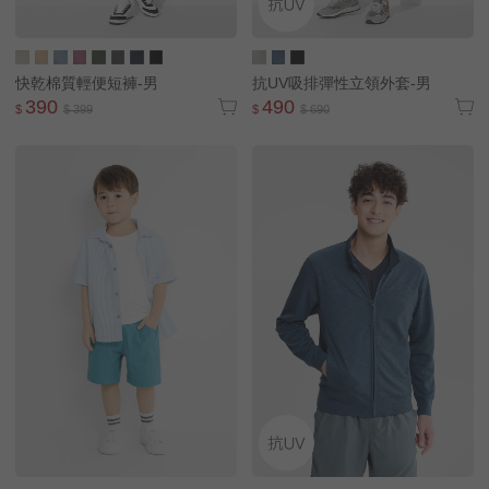
快乾棉質輕便短褲-男
抗UV吸排彈性立領外套-男
390
490
$
$ 399
$
$ 690