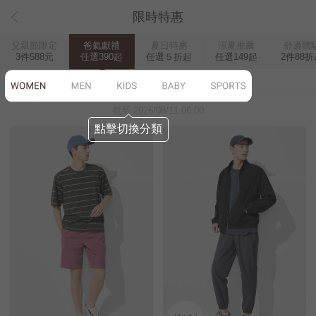
限時特惠
父親節限定
爸氣獻禮
夏日特惠
涼夏推薦
舒適體
3件588元
任選390起
任選５折起
任選149起
2件88折
WOMEN
MEN
KIDS
BABY
SPORTS
截至 2026/08/11 06:00
點擊切換分類