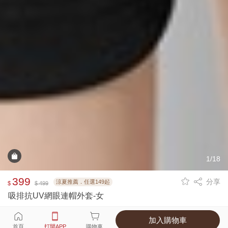
1/18
399
分享
涼夏推薦．任選149起
$
$ 499
吸排抗UV網眼連帽外套-女
加入購物車
選擇
顏色 尺寸
首頁
打開APP
購物車