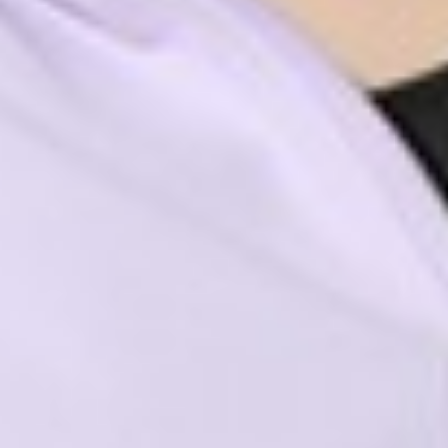
450
$ 499
$