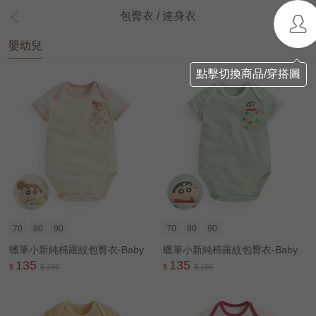
包臀衣 / 連身衣
嬰幼兒
點擊切換商品/穿搭圖
70
80
90
70
80
90
蠟筆小新純棉羅紋包臀衣-Baby
蠟筆小新純棉羅紋包臀衣-Baby
135
135
$
$ 199
$
$ 199