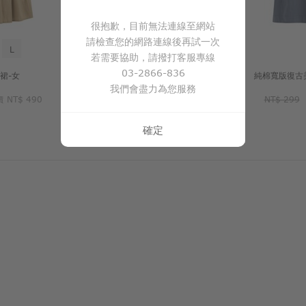
很抱歉，目前無法連線至網站
請檢查您的網路連線後再試一次
L
S
M
L
若需要協助，請撥打客服專線
03-2866-836
裙-女
細褶蛋糕長裙-女
純棉寬版復古
我們會盡力為您服務
價
NT$ 490
NT$ 590
活動價
NT$ 490
NT$ 299
確定