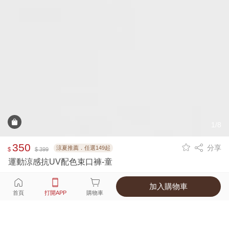
1/8
350
分享
涼夏推薦．任選149起
$
$ 399
運動涼感抗UV配色束口褲-童
加入購物車
選擇
顏色 尺寸
首頁
打開APP
購物車
3種顏色