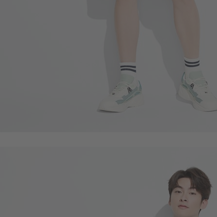
59
$
$ 69