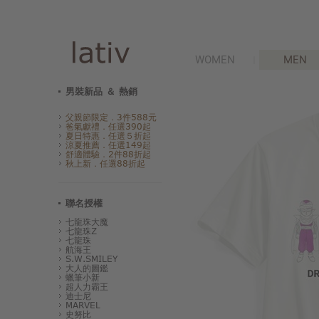
WOMEN
MEN
男裝新品 ＆ 熱銷
父親節限定．3件588元
爸氣獻禮．任選390起
夏日特惠．任選５折起
涼夏推薦．任選149起
舒適體驗．2件88折起
秋上新．任選88折起
聯名授權
七龍珠大魔
七龍珠Z
七龍珠
航海王
S.W.SMILEY
大人的圖鑑
蠟筆小新
超人力霸王
迪士尼
MARVEL
史努比