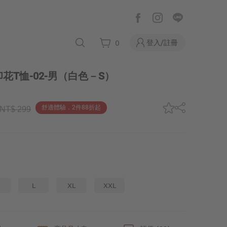
登入/註冊
0
T恤-02-男
（白色－S）
舒適體驗．2件88折起
NT$ 299
L
XL
XXL