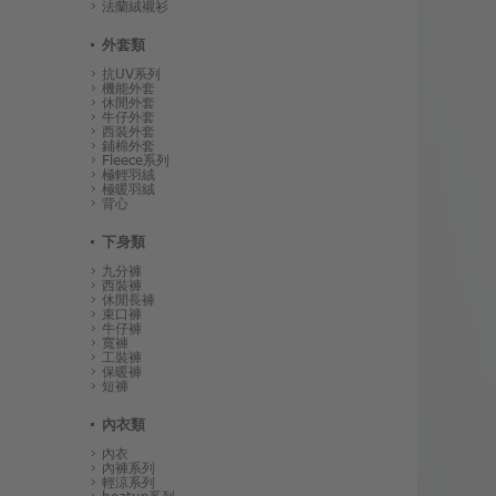
法蘭絨襯衫
外套類
抗UV系列
機能外套
休閒外套
牛仔外套
西裝外套
鋪棉外套
Fleece系列
極輕羽絨
極暖羽絨
背心
下身類
九分褲
西裝褲
休閒長褲
束口褲
牛仔褲
寬褲
工裝褲
保暖褲
短褲
內衣類
內衣
內褲系列
輕涼系列