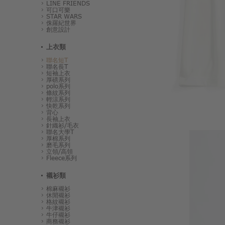
LINE FRIENDS
可口可樂
STAR WARS
侏羅紀世界
創意設計
上衣類
聯名短T
聯名長T
短袖上衣
厚磅系列
polo系列
條紋系列
輕涼系列
快乾系列
背心
長袖上衣
針織衫/毛衣
聯名大學T
厚棉系列
磨毛系列
立領/高領
Fleece系列
襯衫類
棉麻襯衫
休閒襯衫
格紋襯衫
牛津襯衫
牛仔襯衫
商務襯衫