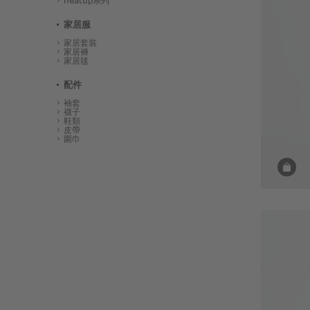
heatup系列
家居服
家居套裝
家居褲
家居毯
配件
袖套
襪子
鞋類
皮帶
圍巾