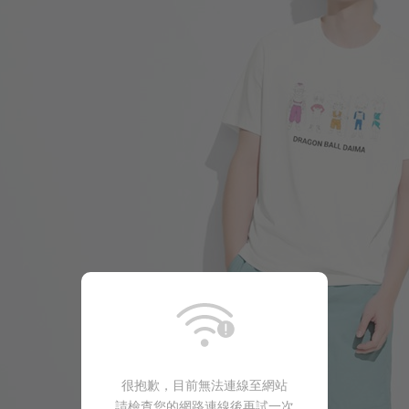
249
$
$ 299
很抱歉，目前無法連線至網站
請檢查您的網路連線後再試一次
399