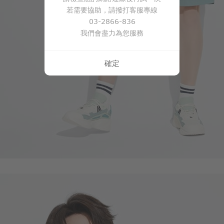
$
$ 499
若需要協助，請撥打客服專線
03-2866-836
我們會盡力為您服務
確定
59
$
$ 69