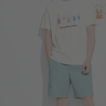
249
$
$ 299
399
$
$ 499