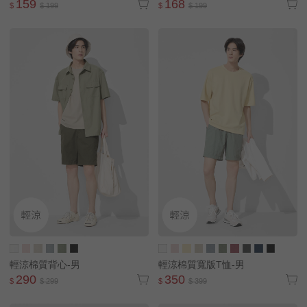
159
168
$
$ 199
$
$ 199
輕涼棉質背心-男
輕涼棉質寬版T恤-男
290
350
$
$ 299
$
$ 399