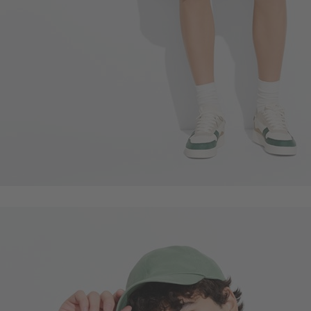
59
$
$ 69