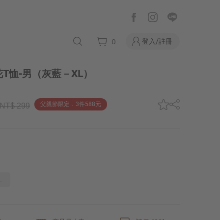
登入/註冊
0
T恤-男
（灰藍－XL）
父親節限定．3件588元
NT$ 299
L