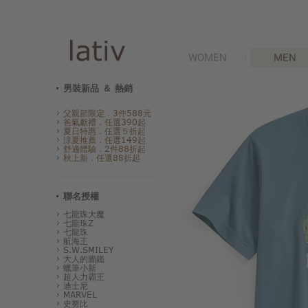
WOMEN
MEN
男裝新品 ＆ 熱銷
父親節限定．3件588元
爸氣獻禮．任選390起
夏日特惠．任選５折起
涼夏推薦．任選149起
舒適體驗．2件88折起
秋上新．任選88折起
聯名授權
七龍珠大魔
七龍珠Z
七龍珠
航海王
S.W.SMILEY
大人的圖鑑
蠟筆小新
超人力霸王
迪士尼
MARVEL
史努比