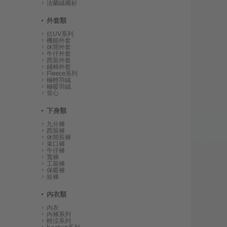
法蘭絨襯衫
外套類
抗UV系列
機能外套
休閒外套
牛仔外套
西裝外套
鋪棉外套
Fleece系列
極輕羽絨
極暖羽絨
背心
下身類
九分褲
西裝褲
休閒長褲
束口褲
牛仔褲
寬褲
工裝褲
保暖褲
短褲
內衣類
內衣
內褲系列
輕涼系列