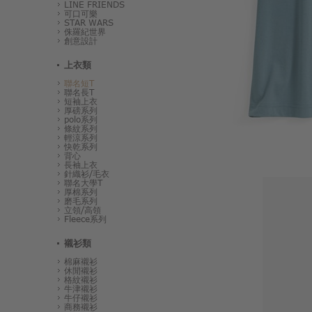
LINE FRIENDS
可口可樂
STAR WARS
侏羅紀世界
創意設計
上衣類
聯名短T
聯名長T
短袖上衣
厚磅系列
polo系列
條紋系列
輕涼系列
快乾系列
背心
長袖上衣
針織衫/毛衣
聯名大學T
厚棉系列
磨毛系列
立領/高領
Fleece系列
襯衫類
棉麻襯衫
休閒襯衫
格紋襯衫
牛津襯衫
牛仔襯衫
商務襯衫