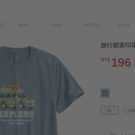
KIDS
BABY
SPORTS
STYLE
旅行探索印花
196
NT$
XL
XX