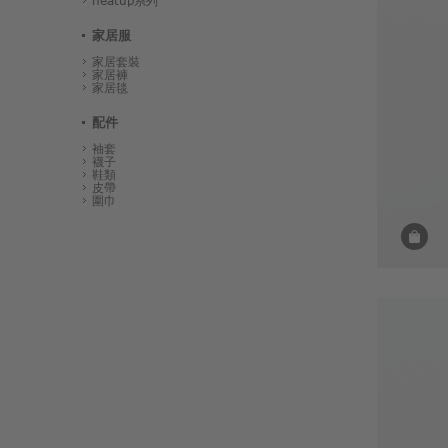
heatup系列
家居服
家居套裝
家居褲
家居毯
配件
袖套
襪子
鞋類
皮帶
圍巾