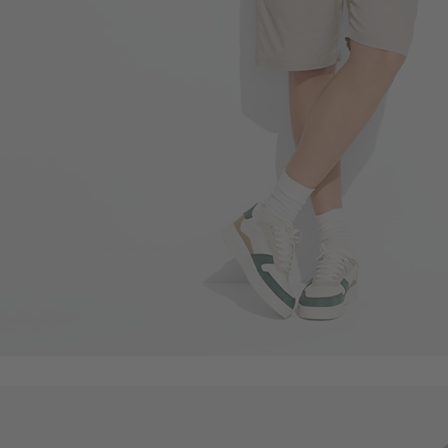
商品售完
59
$
$ 69