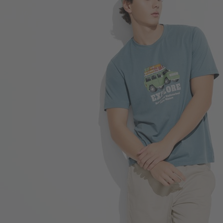
196
$
$ 299