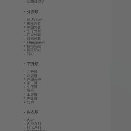
法蘭絨襯衫
外套類
抗UV系列
機能外套
休閒外套
牛仔外套
西裝外套
鋪棉外套
Fleece系列
極輕羽絨
極暖羽絨
背心
下身類
九分褲
西裝褲
休閒長褲
束口褲
牛仔褲
寬褲
工裝褲
保暖褲
短褲
內衣類
內衣
內褲系列
輕涼系列