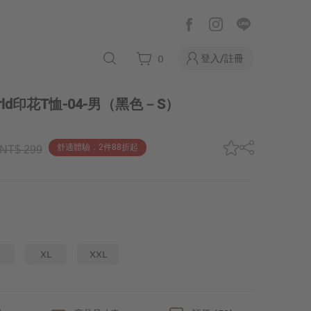
登入/註冊
0
orld印花T恤-04-男
（黑色－S）
舒適體驗．2件88折起
NT$ 299
XL
XXL