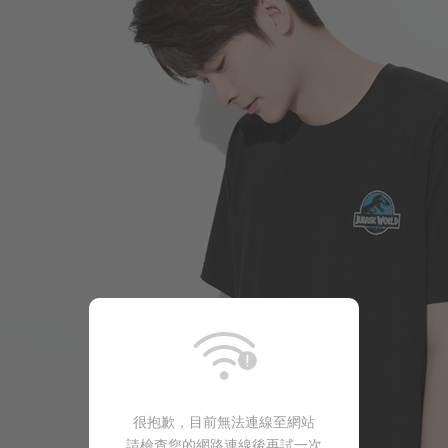
249
$
$ 299
很抱歉，目前無法連線至網站
請檢查您的網路連線後再試一次