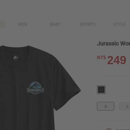
KIDS
BABY
SPORTS
STYLE
Jurassic W
249
NT$
S
L