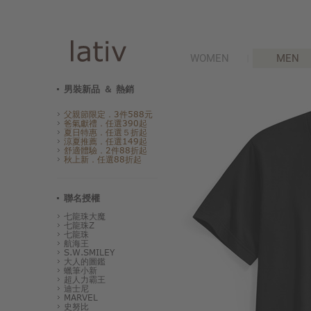
WOMEN
MEN
男裝新品 ＆ 熱銷
父親節限定．3件588元
爸氣獻禮．任選390起
夏日特惠．任選５折起
涼夏推薦．任選149起
舒適體驗．2件88折起
秋上新．任選88折起
聯名授權
七龍珠大魔
七龍珠Z
七龍珠
航海王
S.W.SMILEY
大人的圖鑑
蠟筆小新
超人力霸王
迪士尼
MARVEL
史努比