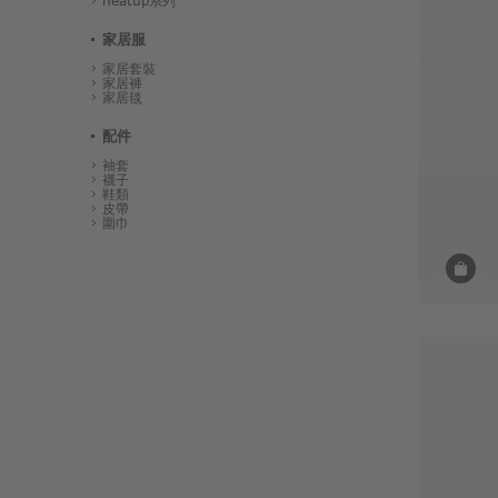
heatup系列
家居服
家居套裝
家居褲
家居毯
配件
袖套
襪子
鞋類
皮帶
圍巾