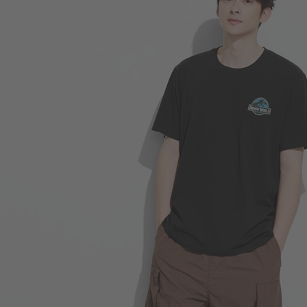
249
$
$ 299