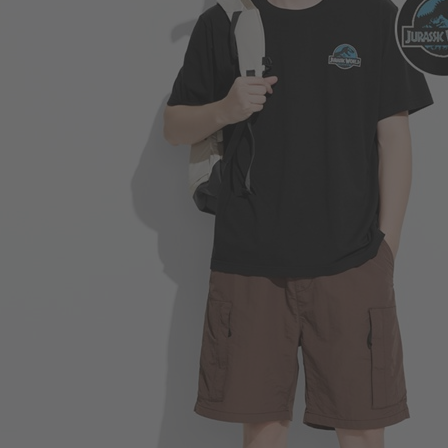
249
$
$ 299