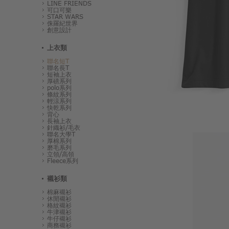
LINE FRIENDS
可口可樂
STAR WARS
侏羅紀世界
創意設計
上衣類
聯名短T
聯名長T
短袖上衣
厚磅系列
polo系列
條紋系列
輕涼系列
快乾系列
背心
長袖上衣
針織衫/毛衣
聯名大學T
厚棉系列
磨毛系列
立領/高領
Fleece系列
襯衫類
棉麻襯衫
休閒襯衫
格紋襯衫
牛津襯衫
牛仔襯衫
商務襯衫