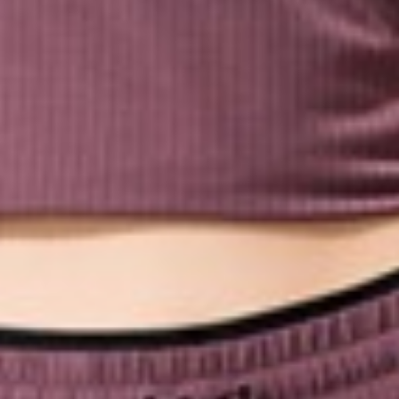
290
$ 299
$