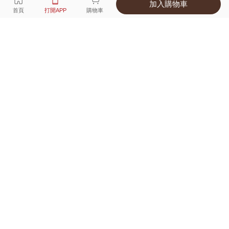
加入購物車
選擇
顏色 尺寸
首頁
打開APP
購物車
4種顏色
付款
超商取貨付款 ‧ 信用卡 ‧ LINE Pay
運費
優惠倒數！超商取貨滿588免運費
打開APP
詳情
產地 ‧ 材質 ‧ 特色
真人試穿輕鬆選碼
商品尺寸表
商品評價（88）
查看全部
訂單後四碼：
5181
好穿