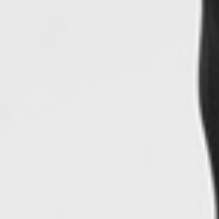
450
$ 499
$