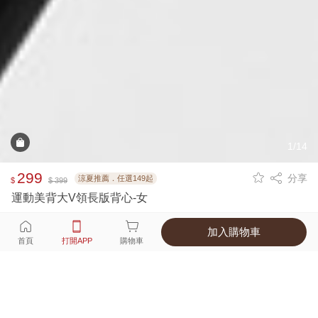
1/14
299
分享
涼夏推薦．任選149起
$
$ 399
運動美背大V領長版背心-女
加入購物車
選擇
顏色 尺寸
首頁
打開APP
購物車
3種顏色
付款
超商取貨付款 ‧ 信用卡 ‧ LINE Pay