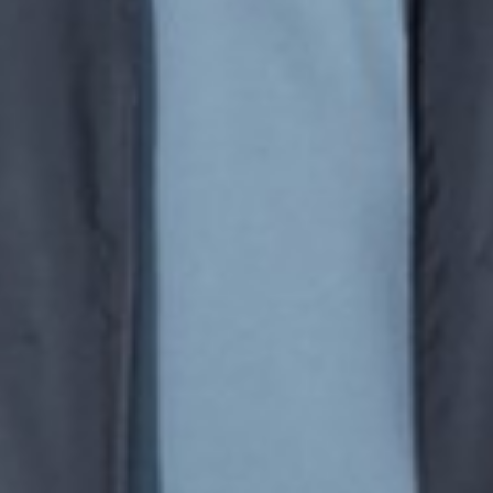
260
$ 299
$