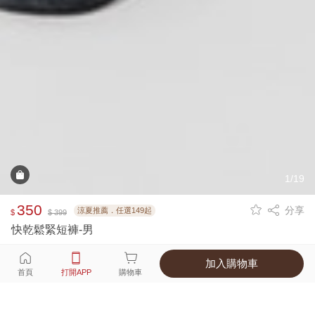
1/19
350
分享
涼夏推薦．任選149起
$
$ 399
快乾鬆緊短褲-男
加入購物車
選擇
顏色 尺寸
首頁
打開APP
購物車
4種顏色